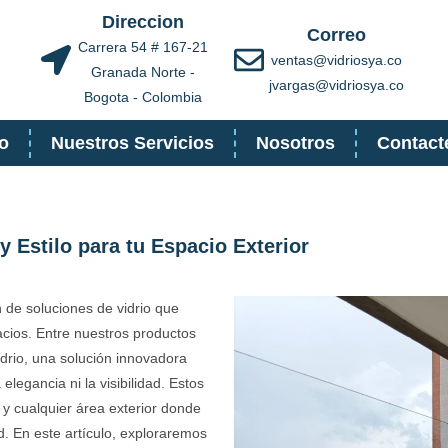
Direccion
Correo
Carrera 54 # 167-21
ventas@vidriosya.co
Granada Norte -
jvargas@vidriosya.co
Bogota - Colombia
io
Nuestros Servicios
Nosotros
Contact
y Estilo para tu Espacio Exterior
 de soluciones de vidrio que
acios. Entre nuestros productos
drio, una solución innovadora
 elegancia ni la visibilidad. Estos
 y cualquier área exterior donde
d. En este artículo, exploraremos