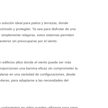
 solución ideal para patios y terrazas, donde
 cómodo y protegido. Ya sea para disfrutar de una
o o simplemente relajarse, estos sistemas permiten
xterior sin preocuparse por el viento.
 edificios altos donde el viento puede ser más
o proporcionan una barrera eficaz sin comprometer la
talarse en una variedad de configuraciones, desde
ederas, para adaptarse a las necesidades del
s cortavientos en vidrio pueden utilizarse para crear