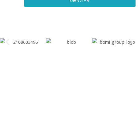
ENVIAR
whatsapp
304 351 0099
Direccion
Carrera 54 # 167-21
Granada Norte - Bogota - Colombia